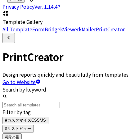
Privacy Policy
Ver.
1.14.47
Template Gallery
All Template
FormBridge
kViewer
kMailer
PrintCreator
PrintCreator
Design reports quickly and beautifully from templates
Go to Website
Search by keyword
Filter by tag
#カスタマイズCSS/JS
#リストビュー
#請求書