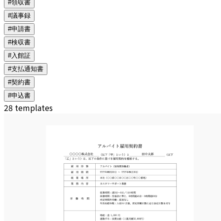
#領収書
#議事録
#申請書
#検収書
#入館証
#支払通知書
#契約書
#申込書
28 templates