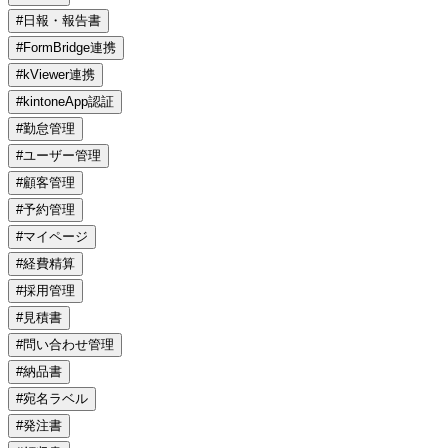
#日報・報告書
#FormBridge連携
#kViewer連携
#kintoneApp認証
#勤怠管理
#ユーザー管理
#顧客管理
#予約管理
#マイページ
#経費精算
#採用管理
#見積書
#問い合わせ管理
#納品書
#宛名ラベル
#発注書