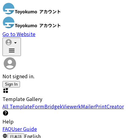
Go to Website
Not signed in.
Sign In
Template Gallery
All Template
FormBridge
kViewer
kMailer
PrintCreator
Help
FAQ
User Guide
English
日本語