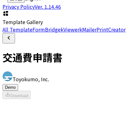
Privacy Policy
Ver.
1.14.46
Template Gallery
All Template
FormBridge
kViewer
kMailer
PrintCreator
交通費申請書
Toyokumo, Inc.
Demo
Download