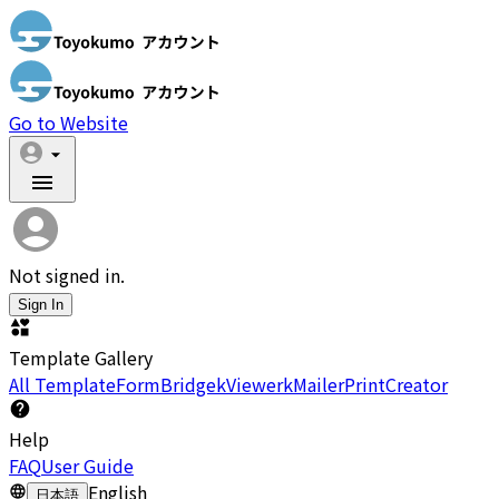
Go to Website
Not signed in.
Sign In
Template Gallery
All Template
FormBridge
kViewer
kMailer
PrintCreator
Help
FAQ
User Guide
English
日本語