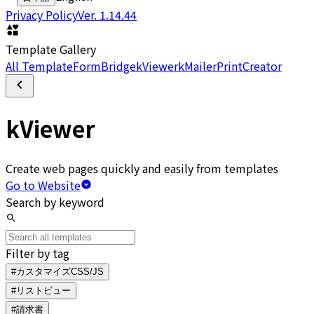
Privacy Policy
Ver.
1.14.44
Template Gallery
All Template
FormBridge
kViewer
kMailer
PrintCreator
kViewer
Create web pages quickly and easily from templates
Go to Website
Search by keyword
Filter by tag
#カスタマイズCSS/JS
#リストビュー
#請求書