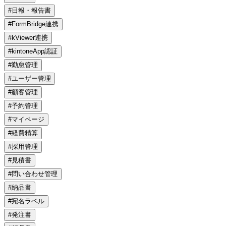
#日報・報告書
#FormBridge連携
#kViewer連携
#kintoneApp認証
#勤怠管理
#ユーザー管理
#顧客管理
#予約管理
#マイページ
#経費精算
#採用管理
#見積書
#問い合わせ管理
#納品書
#宛名ラベル
#発注書