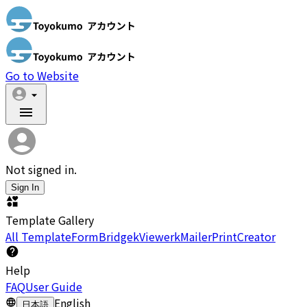
Go to Website
Not signed in.
Sign In
Template Gallery
All Template
FormBridge
kViewer
kMailer
PrintCreator
Help
FAQ
User Guide
English
日本語