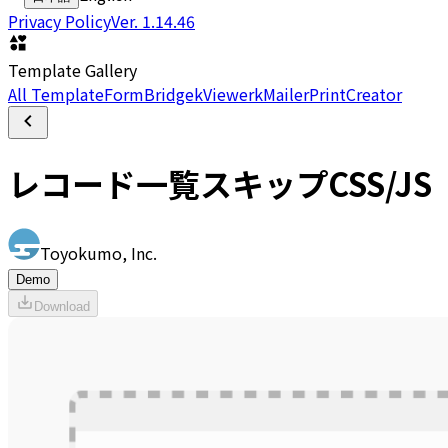
Privacy Policy
Ver.
1.14.46
Template Gallery
All Template
FormBridge
kViewer
kMailer
PrintCreator
レコード一覧スキップCSS/JS
Toyokumo, Inc.
Demo
Download