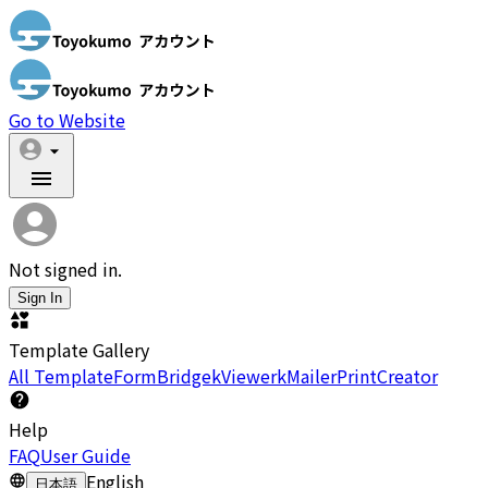
Go to Website
Not signed in.
Sign In
Template Gallery
All Template
FormBridge
kViewer
kMailer
PrintCreator
Help
FAQ
User Guide
English
日本語