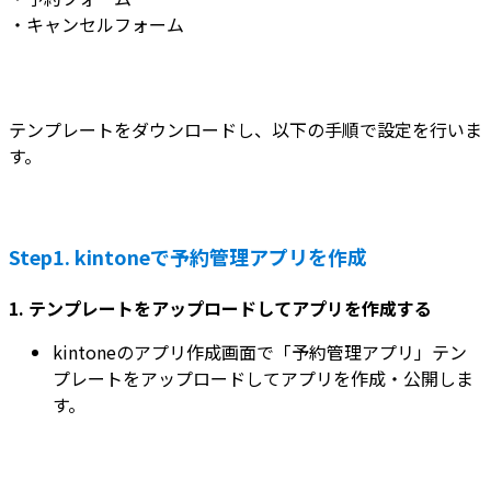
・キャンセルフォーム
テンプレートをダウンロードし、以下の手順で設定を行いま
す。
Step1. kintoneで予約管理アプリを作成
1. テンプレートをアップロードしてアプリを作成する
kintoneのアプリ作成画面で「予約管理アプリ」テン
プレートをアップロードしてアプリを作成・公開しま
す。