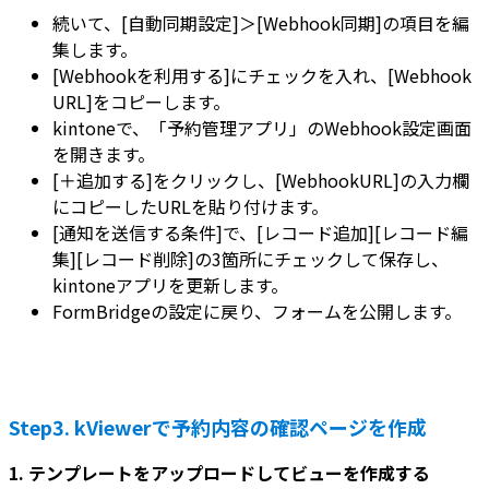
続いて、[自動同期設定]＞[Webhook同期]の項目を編
集します。
[Webhookを利用する]にチェックを入れ、[Webhook 
URL]をコピーします。
kintoneで、「予約管理アプリ」のWebhook設定画面
を開きます。
[＋追加する]をクリックし、[WebhookURL]の入力欄
にコピーしたURLを貼り付けます。
[通知を送信する条件]で、[レコード追加][レコード編
集][レコード削除]の3箇所にチェックして保存し、
kintoneアプリを更新します。
FormBridgeの設定に戻り、フォームを公開します。
Step3. kViewerで予約内容の確認ページを作成
1. テンプレートをアップロードしてビューを作成する