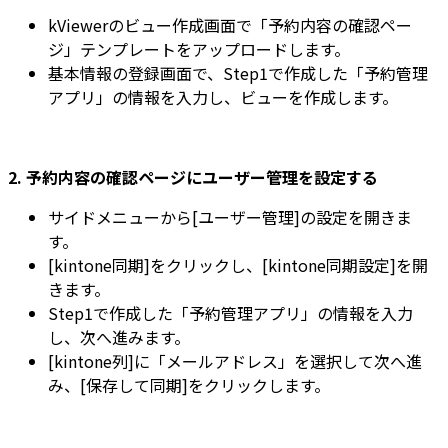
kViewerのビュー作成画面で「予約内容の確認ペー
ジ」テンプレートをアップロードします。
基本情報の登録画面で、Step1で作成した「予約管理
アプリ」の情報を入力し、ビューを作成します。
2. 予約内容の確認ページにユーザー管理を設定する
サイドメニューから[ユーザー管理]の設定を開きま
す。
[kintone同期]をクリックし、[kintone同期設定]を開
きます。
Step1で作成した「予約管理アプリ」の情報を入力
し、次へ進みます。
[kintone列]に「メールアドレス」を選択して次へ進
み、[保存して同期]をクリックします。