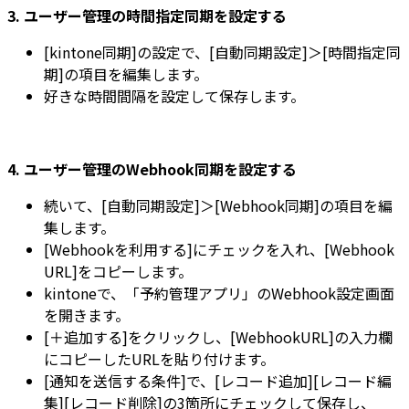
3. ユーザー管理の時間指定同期を設定する
[kintone同期]の設定で、[自動同期設定]＞[時間指定同
期]の項目を編集します。
好きな時間間隔を設定して保存します。
4. ユーザー管理のWebhook同期を設定する
続いて、[自動同期設定]＞[Webhook同期]の項目を編
集します。
[Webhookを利用する]にチェックを入れ、[Webhook 
URL]をコピーします。
kintoneで、「予約管理アプリ」のWebhook設定画面
を開きます。
[＋追加する]をクリックし、[WebhookURL]の入力欄
にコピーしたURLを貼り付けます。
[通知を送信する条件]で、[レコード追加][レコード編
集][レコード削除]の3箇所にチェックして保存し、