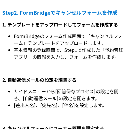
Step2. FormBridgeでキャンセルフォームを作成
1. テンプレートをアップロードしてフォームを作成する
FormBridgeのフォーム作成画面で「キャンセルフォ
ーム」テンプレートをアップロードします。
基本情報の登録画面で、Step1で作成した「予約管理
アプリ」の情報を入力し、フォームを作成します。
2. 自動返信メールの設定を編集する
サイドメニューから[回答保存プロセス]の設定を開
き、[自動返信メール]の設定を開きます。
[差出人名]、[宛先名]、[件名]を設定します。
3. キャンセルフォームにユーザー管理を設定する