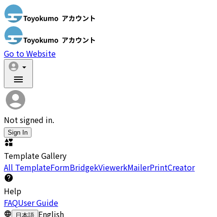
Go to Website
Not signed in.
Sign In
Template Gallery
All Template
FormBridge
kViewer
kMailer
PrintCreator
Help
FAQ
User Guide
English
日本語