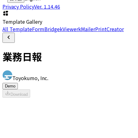
Privacy Policy
Ver.
1.14.46
Template Gallery
All Template
FormBridge
kViewer
kMailer
PrintCreator
業務日報
Toyokumo, Inc.
Demo
Download