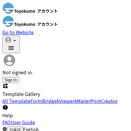
Go to Website
Not signed in.
Sign In
Template Gallery
All Template
FormBridge
kViewer
kMailer
PrintCreator
Help
FAQ
User Guide
English
日本語