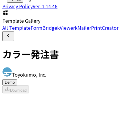
Privacy Policy
Ver.
1.14.46
Template Gallery
All Template
FormBridge
kViewer
kMailer
PrintCreator
カラー発注書
Toyokumo, Inc.
Demo
Download