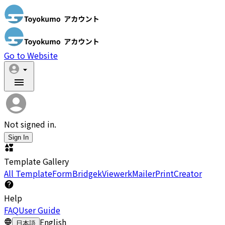
Go to Website
Not signed in.
Sign In
Template Gallery
All Template
FormBridge
kViewer
kMailer
PrintCreator
Help
FAQ
User Guide
English
日本語