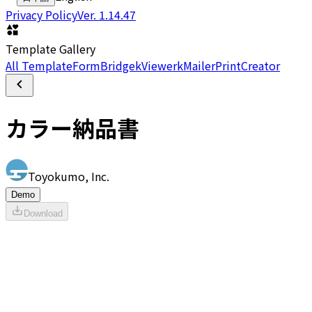
Privacy Policy
Ver.
1.14.47
Template Gallery
All Template
FormBridge
kViewer
kMailer
PrintCreator
カラー納品書
Toyokumo, Inc.
Demo
Download